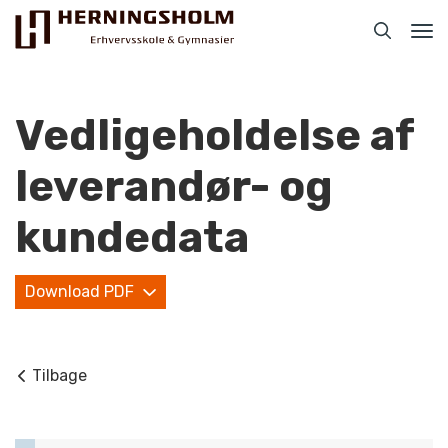
Tog
nav
Vedligeholdelse af
leverandør- og
Praktisk
kundedata
For ledige
Download PDF
For beskæftigede
For virksomheder
Tilbage
Bliv faglært
Kontakt