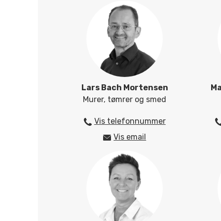
Lars Bach Mortensen
Ma
Murer, tømrer og smed
Vis telefonnummer
2542 4848
Vis email
labm@herningsholm.d