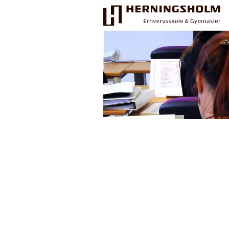
Praktisk
For ledige
For beskæftigede
For virksomheder
Bliv faglært
Kontakt