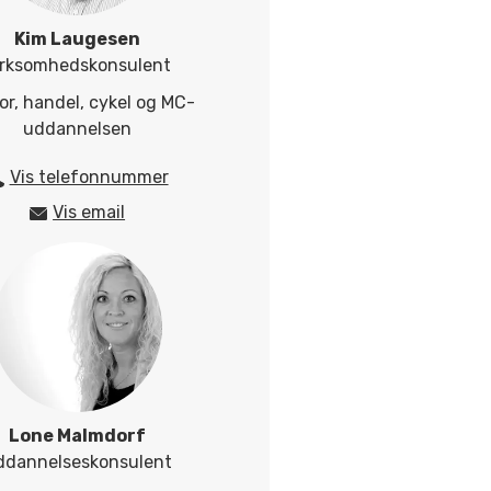
Kim Laugesen
irksomhedskonsulent
or, handel, cykel og MC-
uddannelsen
Vis telefonnummer
25424981
Vis email
kjl@herningsholm.dk
Lone Malmdorf
ddannelseskonsulent