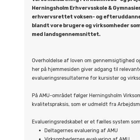
Herningsholm Erhvervsskole & Gymnasier 
erhvervsrettet voksen- og efteruddannel
blandt vore brugere og virksomheder so
med landsgennemsnittet.
Overholdelse af loven om gennemsigtighed og
her på hjemmesiden giver adgang til relevant
evalueringsresultaterne for kursister og virk
På AMU-området følger Herningsholm Virkso
kvalitetspraksis, som er udmeldt fra Arbejds
Evalueringsredskabet er et fælles system so
Deltagernes evaluering af AMU
Virksomhedernes evaluering af AMU