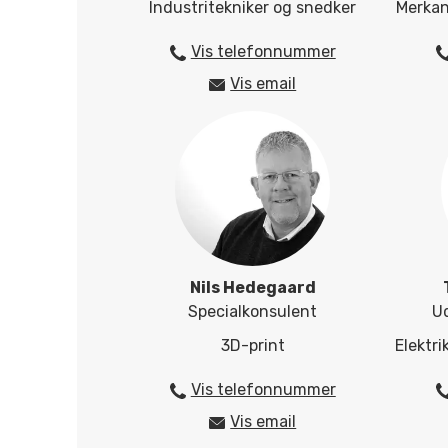
Industritekniker og snedker
Merkant
Vis telefonnummer
25424849
Vis email
lk@herningsholm.dk
Nils Hedegaard
Specialkonsulent
U
3D-print
Elektr
Vis telefonnummer
25424512
Vis email
nh@herningsholm.dk