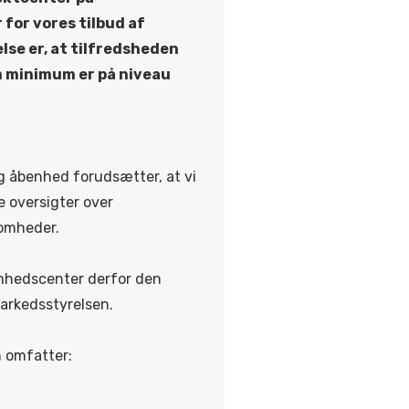
for vores tilbud af
se er, at tilfredsheden
m minimum er på niveau
 åbenhed forudsætter, at vi
e oversigter over
somheder.
mhedscenter derfor den
markedsstyrelsen.
m omfatter: