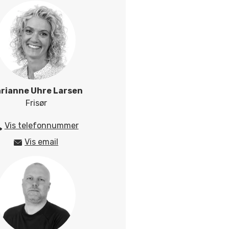
rianne Uhre Larsen
Frisør
Vis telefonnummer
25424840
Vis email
k
marl@herningsholm.dk