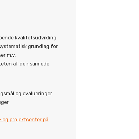
bende kvalitetsudvikling
systematisk grundlag for
er m.v.
iteten af den samlede
rgsmål og evalueringer
gger.
- og projektcenter på