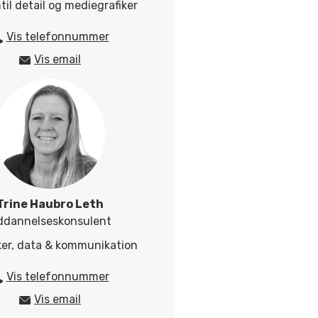
il detail og mediegrafiker
Vis telefonnummer
25424537
Vis email
lom@herningsholm.dk
Trine Haubro Leth
ddannelseskonsulent
iker, data & kommunikation
Vis telefonnummer
40492090
Vis email
trle@herningsholm.dk