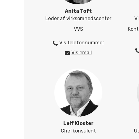
Anita Toft
Leder af virksomhedscenter
V
VVS
Kont
Vis telefonnummer
25424839
Vis email
anto@herningsholm.dk
Leif Kloster
Chefkonsulent
U