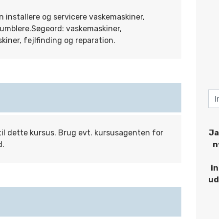
n installere og servicere vaskemaskiner,
umblere.Søgeord: vaskemaskiner,
iner, fejlfinding og reparation.
til dette kursus. Brug evt. kursusagenten for
Ja
d.
n
i
ud