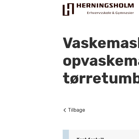
Vaskemask
opvaskema
Praktisk
tørretumb
For ledige
For beskæftigede
For virksomheder
Tilbage
Bliv faglært
Kontakt