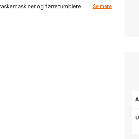
vaskemaskiner og tørretumblere
Se mere
A
U