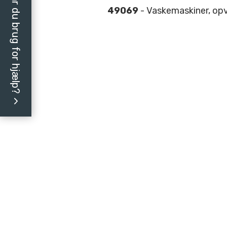
Har du brug for hjælp?
49069
- Vaskemaskiner, op