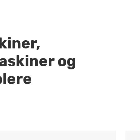
iner,
skiner og
lere