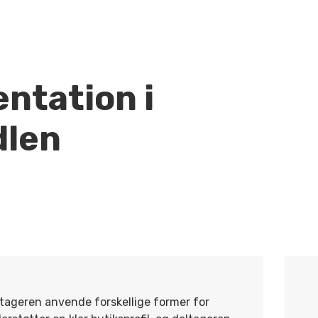
ntation i
dlen
tageren anvende forskellige former for