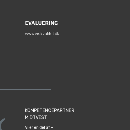
EVALUERING
www.viskvalitet.dk
KOMPETENCEPARTNER
MIDTVEST
Vi er en del af -