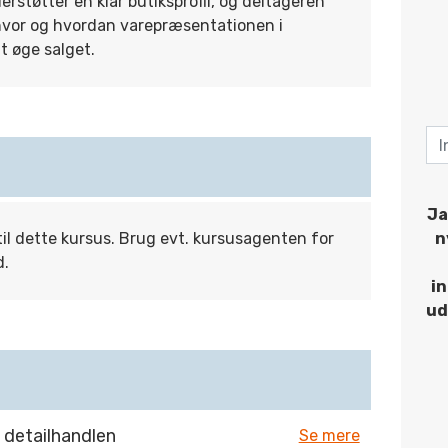
rstøtter en klar butiksprofil, og deltageren
 hvor og hvordan varepræsentationen i
t øge salget.
Ja
til dette kursus. Brug evt. kursusagenten for
n
d.
i
ud
 detailhandlen
Se mere