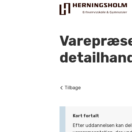
Varepræse
detailhan
Praktisk
For ledige
Tilbage
For beskæftigede
For virksomheder
Bliv faglært
Kort fortalt
Efter uddannelsen kan del
Kontakt