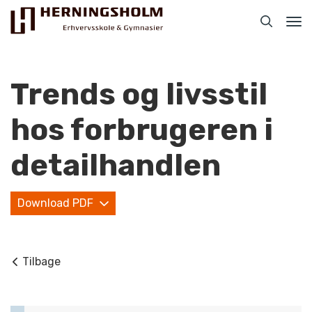
Tog
nav
Trends og livsstil
hos forbrugeren i
Praktisk
detailhandlen
For ledige
Download PDF
For beskæftigede
For virksomheder
Tilbage
Bliv faglært
Kontakt