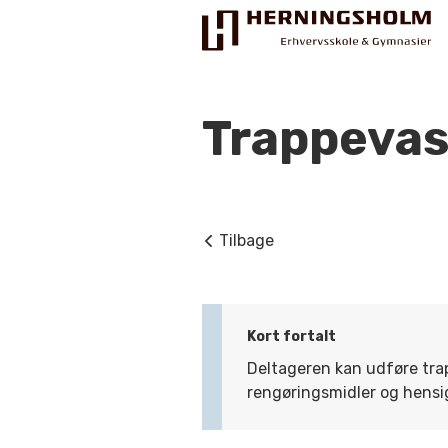
Trappeva
Praktisk
Tilbage
For ledige
For beskæftigede
Kort fortalt
For virksomheder
Deltageren kan udføre tra
rengøringsmidler og hensi
Bliv faglært
Kontakt