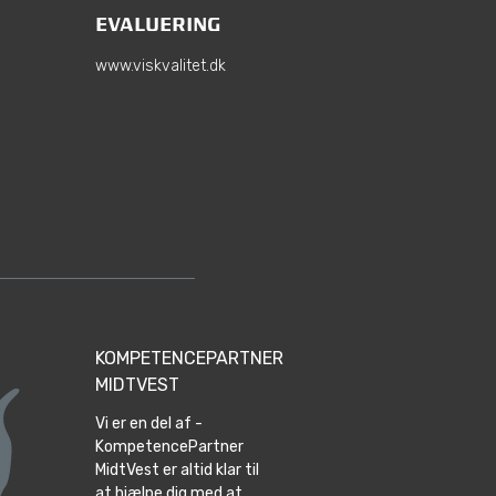
EVALUERING
www.viskvalitet.dk
KOMPETENCEPARTNER
MIDTVEST
Vi er en del af -
KompetencePartner
MidtVest er altid klar til
at hjælpe dig med at