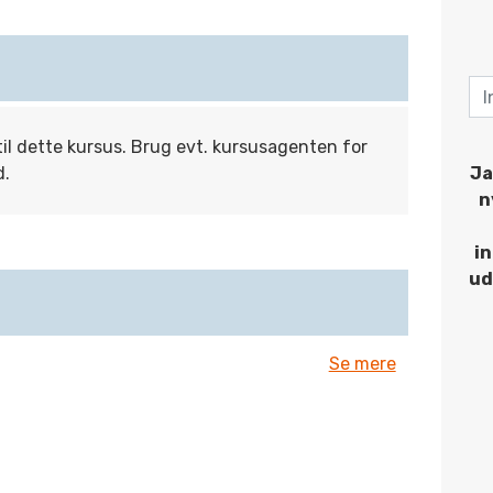
til dette kursus. Brug evt. kursusagenten for
d.
Ja
n
i
ud
Se mere