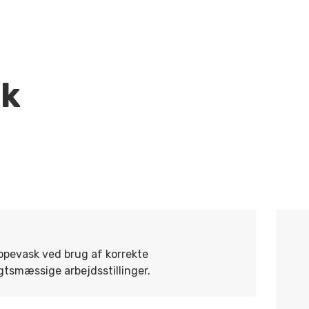
sk
ppevask ved brug af korrekte
gtsmæssige arbejdsstillinger.