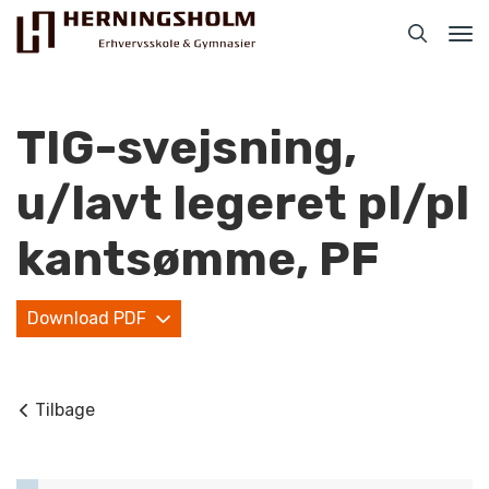
Tog
nav
TIG-svejsning,
u/lavt legeret pl/pl
Praktisk
kantsømme, PF
For ledige
Download PDF
For beskæftigede
For virksomheder
Tilbage
Bliv faglært
Kontakt