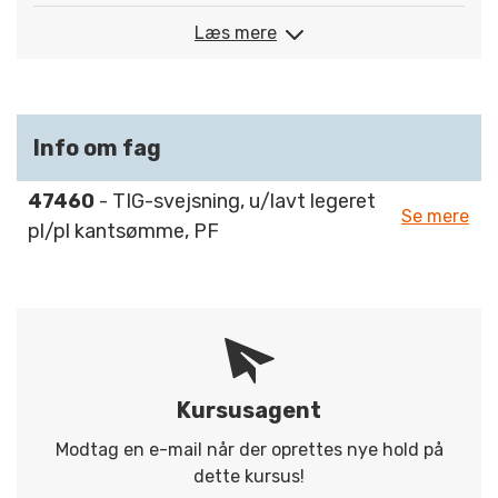
Læs mere
Info om fag
47460
- TIG-svejsning, u/lavt legeret
Se mere
pl/pl kantsømme, PF
Kursusagent
Modtag en e-mail når der oprettes nye hold på
dette kursus!