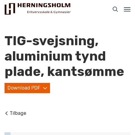
Tog
nav
TIG-svejsning,
aluminium tynd
Praktisk
plade, kantsømme
For ledige
Download PDF
For beskæftigede
For virksomheder
Tilbage
Bliv faglært
Kontakt