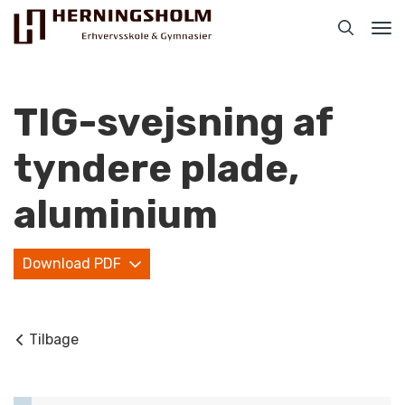
Tog
nav
TIG-svejsning af
tyndere plade,
Praktisk
aluminium
For ledige
Download PDF
For beskæftigede
For virksomheder
Tilbage
Bliv faglært
Kontakt