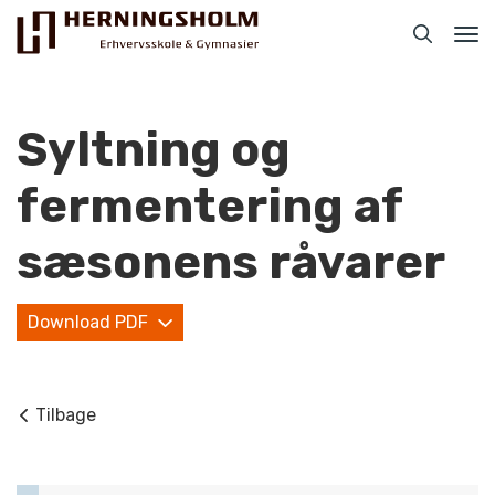
Tog
nav
Syltning og
fermentering af
Praktisk
sæsonens råvarer
For ledige
Download PDF
For beskæftigede
For virksomheder
Tilbage
Bliv faglært
Kontakt