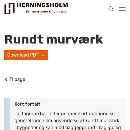
Tog
nav
Rundt murværk
Download PDF
Praktisk
For ledige
Tilbage
For beskæftigede
For virksomheder
Kort fortalt
Deltagerne har efter gennemført uddannelse
Bliv faglært
generel viden om anvendelse af rundt murværk
Kontakt
i byggerier og kan med baggaggrund i faglige og