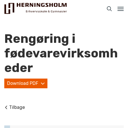
Tog
nav
Rengøring i
fødevarevirksomh
Praktisk
eder
For ledige
Download PDF
For beskæftigede
For virksomheder
Tilbage
Bliv faglært
Kontakt