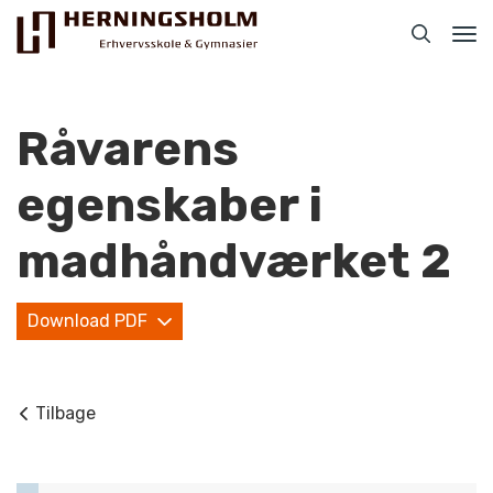
Tog
nav
Råvarens
egenskaber i
Praktisk
madhåndværket 2
For ledige
Download PDF
For beskæftigede
For virksomheder
Tilbage
Bliv faglært
Kontakt