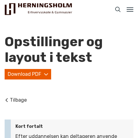
Tog
nav
Opstillinger og
layout i tekst
Praktisk
Download PDF
For ledige
For beskæftigede
Tilbage
For virksomheder
Bliv faglært
Kort fortalt
Kontakt
Efter uddannelsen kan deltageren anvende