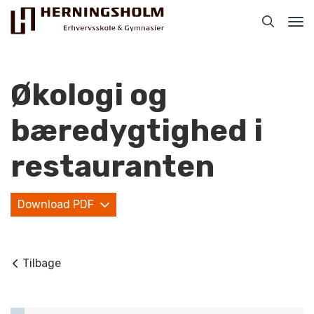
Tog
nav
Økologi og
bæredygtighed i
Praktisk
restauranten
For ledige
Download PDF
For beskæftigede
For virksomheder
Tilbage
Bliv faglært
Kontakt