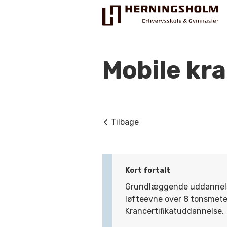
Mobile kr
Praktisk
Tilbage
For ledige
For beskæftigede
Kort fortalt
For virksomheder
Grundlæggende uddannelse
løfteevne over 8 tonsmete
Bliv faglært
Krancertifikatuddannelse.
Kontakt