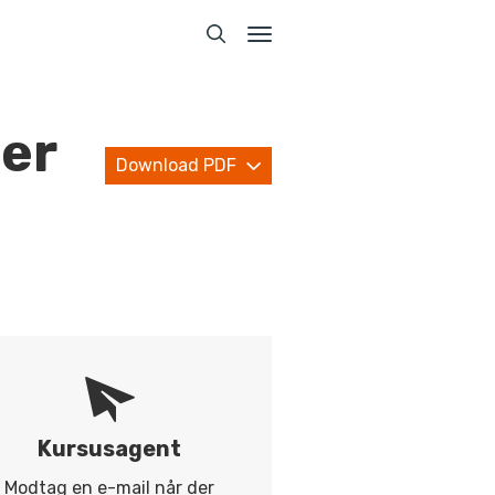
Toggle
navigation
ter
Download PDF
Kursusagent
Modtag en e-mail når der