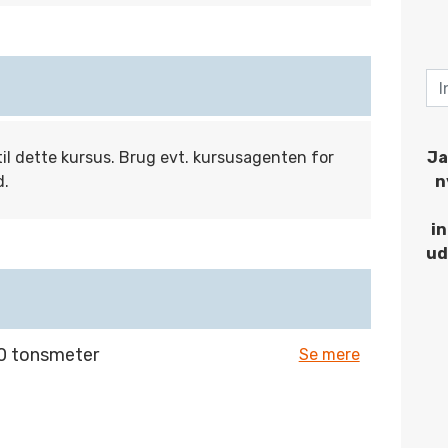
til dette kursus. Brug evt. kursusagenten for
Ja
d.
n
i
ud
30 tonsmeter
Se mere