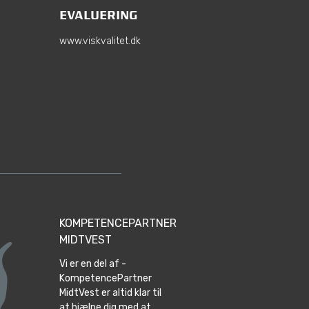
EVALUERING
www.viskvalitet.dk
KOMPETENCEPARTNER
MIDTVEST
Vi er en del af -
KompetencePartner
MidtVest er altid klar til
at hjælpe dig med at