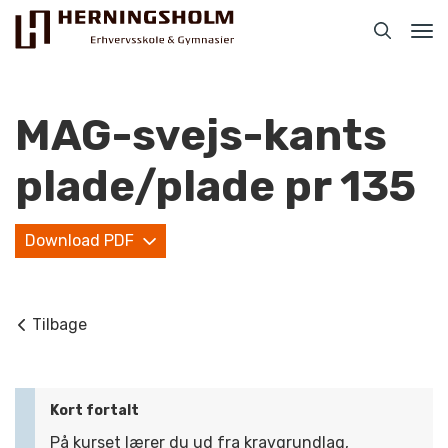
Tog
nav
MAG-svejs-kants
plade/plade pr 135
Praktisk
Download PDF
For ledige
For beskæftigede
Tilbage
For virksomheder
Bliv faglært
Kort fortalt
Kontakt
På kurset lærer du ud fra kravgrundlag,