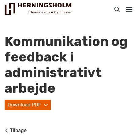
Tog
nav
Kommunikation og
feedback i
Praktisk
administrativt
For ledige
arbejde
For beskæftigede
Download PDF
For virksomheder
Bliv faglært
Tilbage
Kontakt