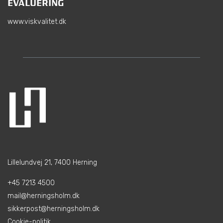
EVALUERING
www.viskvalitet.dk
Lillelundvej 21, 7400 Herning
+45 7213 4500
mail@herningsholm.dk
sikkerpost@herningsholm.dk
Cookie-politik