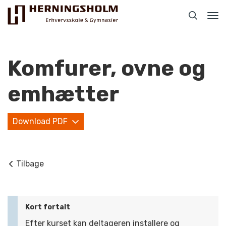
Tog
nav
Komfurer, ovne og
emhætter
Praktisk
Download PDF
For ledige
For beskæftigede
Tilbage
For virksomheder
Bliv faglært
Kort fortalt
Kontakt
Efter kurset kan deltageren installere og