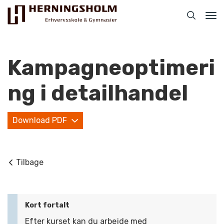
Tog
nav
Kampagneoptimeri
ng i detailhandel
Praktisk
Download PDF
For ledige
For beskæftigede
Tilbage
For virksomheder
Bliv faglært
Kort fortalt
Kontakt
Efter kurset kan du arbejde med