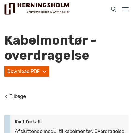
Tog
nav
Kabelmontør -
overdragelse
Praktisk
Download PDF
For ledige
For beskæftigede
Tilbage
For virksomheder
Bliv faglært
Kort fortalt
Kontakt
Afsluttende modul til kabelmontør. Overdragelse