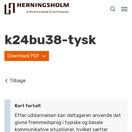
Tog
nav
k24bu38-tysk
Download PDF
Praktisk
For ledige
Tilbage
For beskæftigede
For virksomheder
Kort fortalt
Efter uddannelsen kan deltageren anvende det
Bliv faglært
givne fremmedsprog i typiske og basale
Kontakt
kommunikative situationer, hvilket sætter