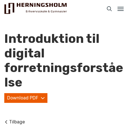
Tog
nav
Introduktion til
digital
Praktisk
forretningsforståe
For ledige
lse
For beskæftigede
Download PDF
For virksomheder
Bliv faglært
Tilbage
Kontakt