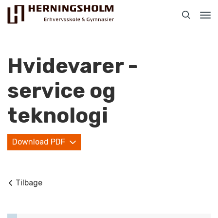
Tog
nav
Hvidevarer -
service og
Praktisk
teknologi
For ledige
Download PDF
For beskæftigede
For virksomheder
Tilbage
Bliv faglært
Kontakt