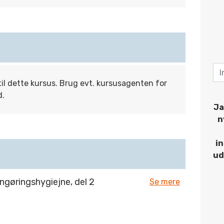
til dette kursus. Brug evt. kursusagenten for
d.
Ja
n
i
ud
gøringshygiejne, del 2
Se mere