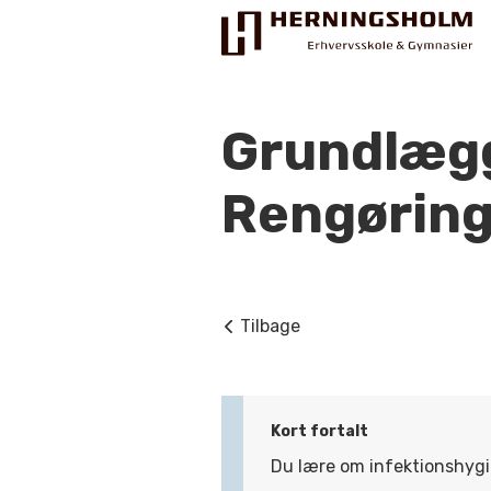
Grundlæg
Rengøring
Praktisk
For ledige
Tilbage
For beskæftigede
For virksomheder
Bliv faglært
Kort fortalt
Du lære om infektionshygi
Kontakt