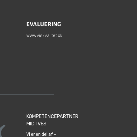
EVALUERING
www.viskvalitet.dk
KOMPETENCEPARTNER
MIDTVEST
Vi er en del af -