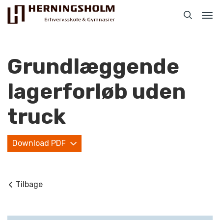
Tog
nav
Grundlæggende
lagerforløb uden
Praktisk
truck
For ledige
Download PDF
For beskæftigede
For virksomheder
Tilbage
Bliv faglært
Kontakt