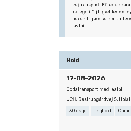
vejtransport. Efter uddan
kategori C jf. gældende m
bekendtgørelse om undervi
lastbil.
Hold
17-08-2026
Godstransport med lastbil
UCH, Bastrupgårdvej 5, Holst
30 dage
Daghold
Garan