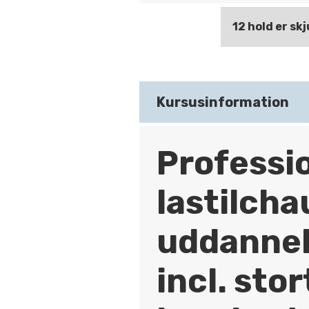
12 hold er skj
Kursusinformation
Professi
lastilcha
uddanne
incl. stor