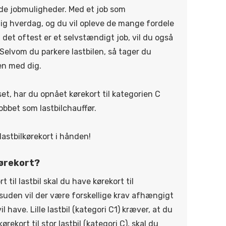
ode jobmuligheder. Med et job som
idig hverdag, og du vil opleve de mange fordele
 det oftest er et selvstændigt job, vil du også
 Selvom du parkere lastbilen, så tager du
en med dig.
t, har du opnået kørekort til kategorien C
 jobbet som lastbilchauffør.
 lastbilkørekort i hånden!
kørekort?
rt til lastbil skal du have kørekort til
Desuden vil der være forskellige krav afhængigt
il have. Lille lastbil (kategori C1) kræver, at du
kørekort til stor lastbil (kategori C), skal du