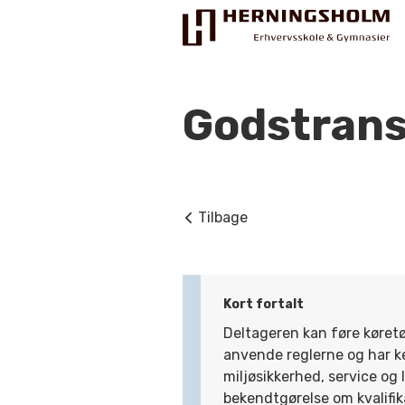
Godstrans
Praktisk
Tilbage
For ledige
For beskæftigede
Kort fortalt
For virksomheder
Deltageren kan føre køret
anvende reglerne og har k
Bliv faglært
miljøsikkerhed, service og
Kontakt
bekendtgørelse om kvalifika