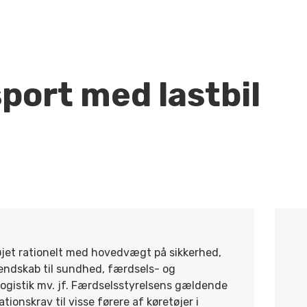
port med lastbil
øjet rationelt med hovedvægt på sikkerhed,
endskab til sundhed, færdsels- og
 logistik mv. jf. Færdselsstyrelsens gældende
tionskrav til visse førere af køretøjer i