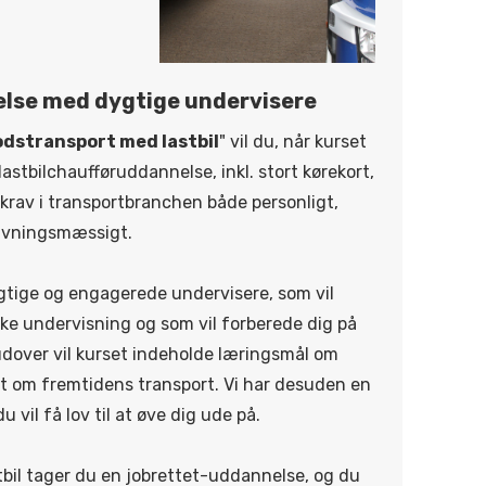
else med dygtige undervisere
dstransport med lastbil
" vil du, når kurset
lastbilchaufføruddannelse, inkl. stort kørekort,
krav i transportbranchen både personligt,
ivningsmæssigt.
ygtige og engagerede undervisere, som vil
ke undervisning og som vil forberede dig på
udover vil kurset indeholde læringsmål om
lt om fremtidens transport. Vi har desuden en
vil få lov til at øve dig ude på.
astbil tager du en jobrettet-uddannelse, og du