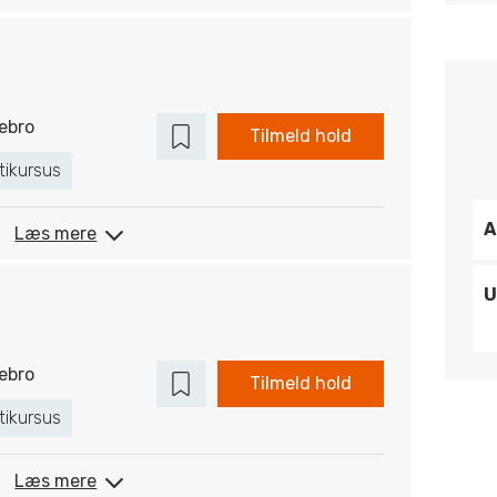
ebro
Tilmeld hold
tikursus
A
Læs mere
U
ebro
Tilmeld hold
tikursus
Læs mere