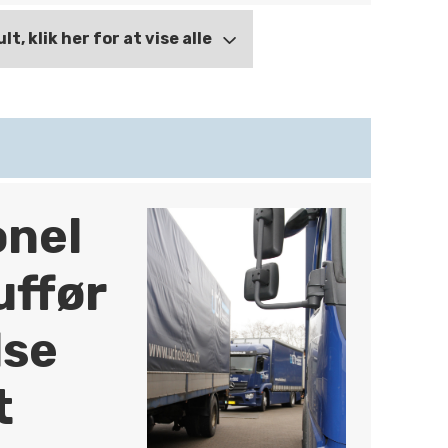
ult, klik her for at vise alle
onel
uffør
lse
t