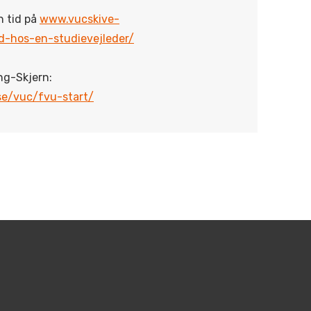
n tid på
www.vucskive-
id-hos-en-studievejleder/
ng-Skjern:
e/vuc/fvu-start/