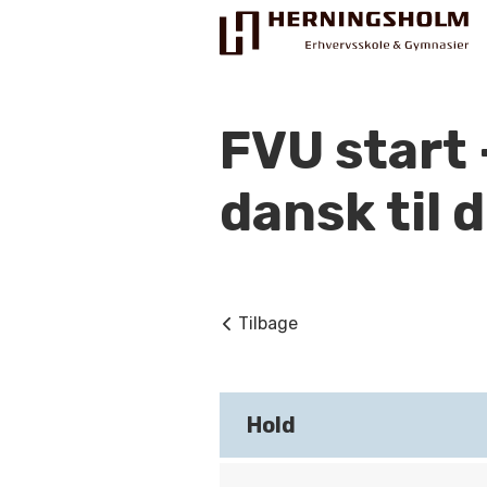
FVU start
dansk til d
Praktisk
For ledige
Tilbage
For beskæftigede
For virksomheder
Hold
Bliv faglært
Kontakt