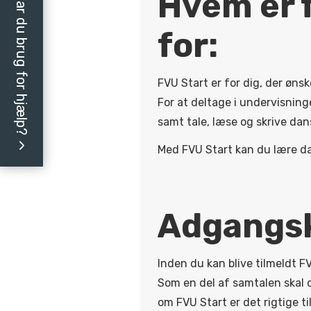
Hvem er 
Har du brug for hjælp?
for:
FVU Start er for dig, der ønske
For at deltage i undervisning
samt tale, læse og skrive da
Med FVU Start kan du lære dan
Adgangs
Inden du kan blive tilmeldt FV
Som en del af samtalen skal d
om FVU Start er det rigtige til