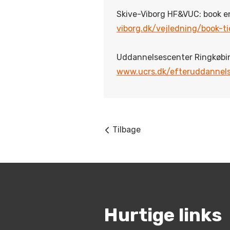
Skive-Viborg HF&VUC: book e
viborg.dk/vejledning/book-t
Uddannelsescenter Ringkøbi
www.ucrs.dk/efteruddannels
Tilbage
Hurtige links