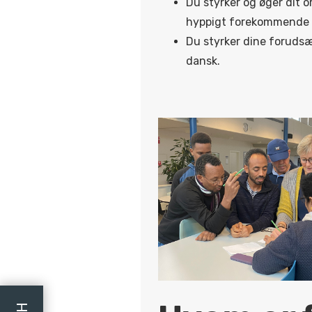
Du styrker og øger dit 
hyppigt forekommende o
Du styrker dine forudsæt
dansk.