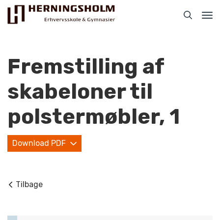
Tog
nav
Fremstilling af
skabeloner til
Praktisk
polstermøbler, 1
For ledige
Download PDF
For beskæftigede
For virksomheder
Tilbage
Bliv faglært
Kontakt