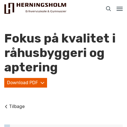
Tog
nav
Fokus på kvalitet i
råhusbyggeri og
Praktisk
aptering
For ledige
Download PDF
For beskæftigede
For virksomheder
Tilbage
Bliv faglært
Kontakt