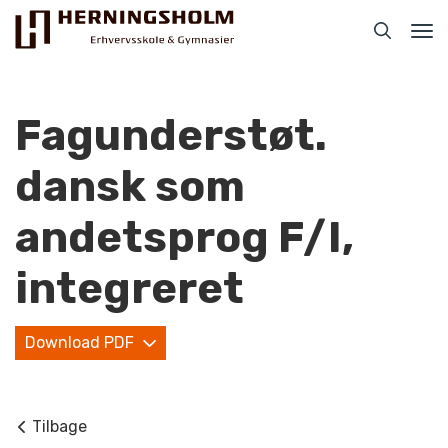
Tog
nav
Fagunderstøt.
dansk som
Praktisk
andetsprog F/I,
For ledige
integreret
For beskæftigede
Download PDF
For virksomheder
Bliv faglært
Tilbage
Kontakt