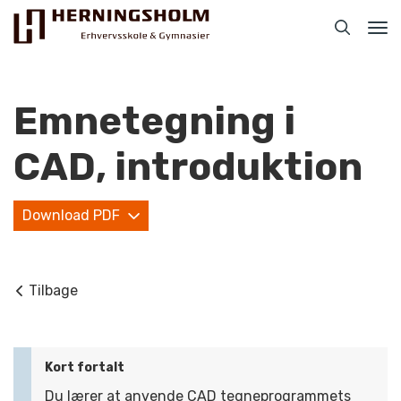
Tog
nav
Emnetegning i
CAD, introduktion
Praktisk
Download PDF
For ledige
For beskæftigede
Tilbage
For virksomheder
Bliv faglært
Kort fortalt
Kontakt
Du lærer at anvende CAD tegneprogrammets