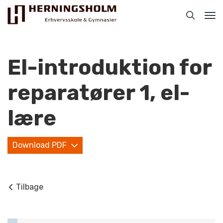
Tog
nav
El-introduktion for
reparatører 1, el-
Praktisk
lære
For ledige
Download PDF
For beskæftigede
For virksomheder
Tilbage
Bliv faglært
Kontakt