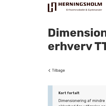
Dimension
erhverv T
Praktisk
For ledige
Tilbage
For beskæftigede
For virksomheder
Bliv faglært
Kort fortalt
Dimensionering af mindre 
Kontakt