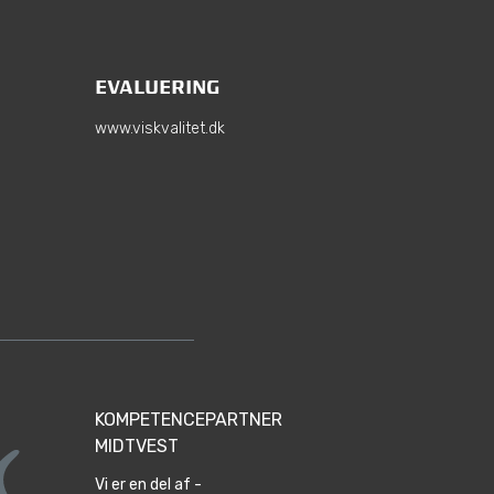
EVALUERING
www.viskvalitet.dk
KOMPETENCEPARTNER
MIDTVEST
Vi er en del af -