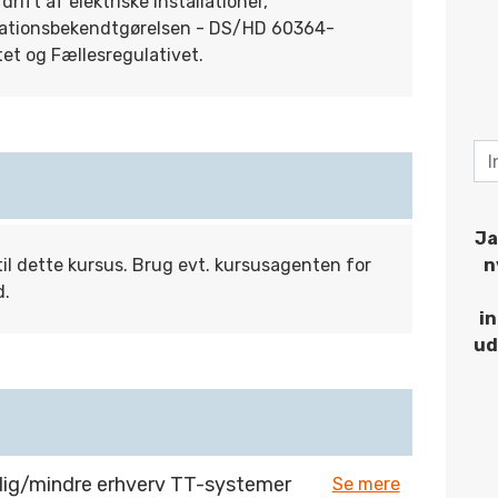
rift af elektriske installationer,
llationsbekendtgørelsen - DS/HD 60364-
et og Fællesregulativet.
Ja
til dette kursus. Brug evt. kursusagenten for
n
d.
i
ud
lig/mindre erhverv TT-systemer
Se mere