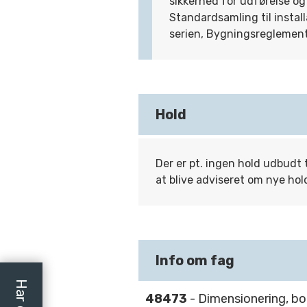
sikkerhed for udførelse og d
Standardsamling til insta
serien, Bygningsreglement
Hold
Der er pt. ingen hold udbudt 
at blive adviseret om nye hol
Info om fag
48473
- Dimensionering, bo