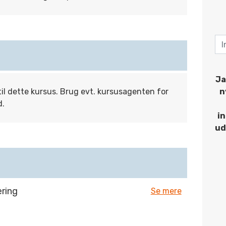
Ja
til dette kursus. Brug evt. kursusagenten for
n
d.
i
ud
ering
Se mere