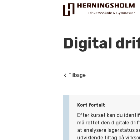
Digital dr
Praktisk
Tilbage
For ledige
For beskæftigede
Kort fortalt
For virksomheder
Efter kurset kan du identif
målrettet den digitale dri
Bliv faglært
at analysere lagerstatus s
Kontakt
udviklende tiltag på virks