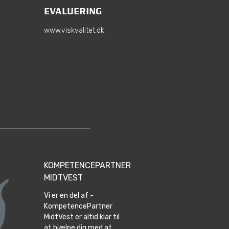
EVALUERING
www.viskvalitet.dk
KOMPETENCEPARTNER
MIDTVEST
Vi er en del af -
KompetencePartner
MidtVest er altid klar til
at hjælpe dig med at