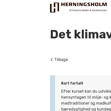
Det klima
Praktisk
Tilbage
For ledige
For beskæftigede
Kort fortalt
For virksomheder
Efter kurset kan du udvikl
hensyntagen til miljø- og 
Bliv faglært
madtraditioner og madkul
Kontakt
bæredygtighed og kundegr