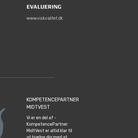
EVALUERING
www.viskvalitet.dk
KOMPETENCEPARTNER
MIDTVEST
Vi er en del af -
KompetencePartner
MidtVest er altid klar til
at hjælpe dig med at