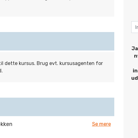
Ja
n
til dette kursus. Brug evt. kursusagenten for
d.
i
ud
økken
Se mere