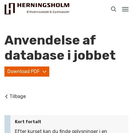
Tog
nav
Anvendelse af
database i jobbet
Praktisk
Download PDF
For ledige
For beskæftigede
Tilbage
For virksomheder
Bliv faglært
Kort fortalt
Kontakt
Efter kurset kan du finde oplysninger i en