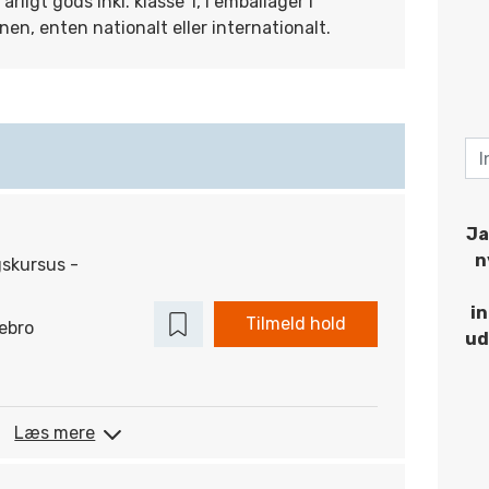
rligt gods inkl. klasse 1, i emballager i
en, enten nationalt eller internationalt.
Ja
n
gskursus -
i
Tilmeld hold
ebro
ud
Læs mere