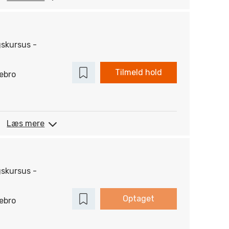
gskursus -
Tilmeld hold
ebro
Læs mere
gskursus -
Optaget
ebro