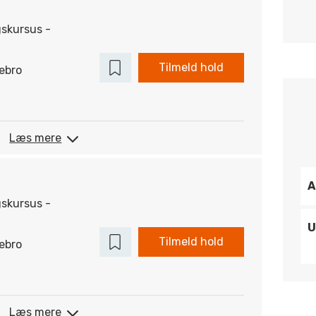
gskursus -
Tilmeld hold
ebro
Læs mere
A
gskursus -
U
Tilmeld hold
ebro
Læs mere