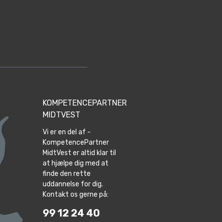
KOMPETENCEPARTNER
MIDTVEST
Vi er en del af -
KompetencePartner
MidtVest er altid klar til
at hjælpe dig med at
finde den rette
uddannelse for dig.
Kontakt os gerne på:
99 12 24 40