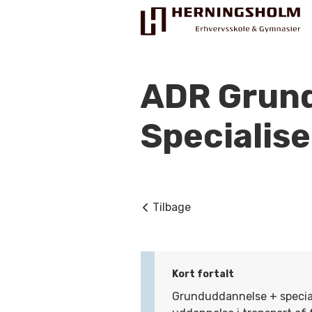
ADR Grund
Specialise
Praktisk
For ledige
Tilbage
For beskæftigede
For virksomheder
Bliv faglært
Kort fortalt
Grunduddannelse + special
Kontakt