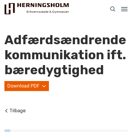
Tog
nav
Adfærdsændrende
kommunikation ift.
Praktisk
bæredygtighed
For ledige
Download PDF
For beskæftigede
For virksomheder
Tilbage
Bliv faglært
Kontakt