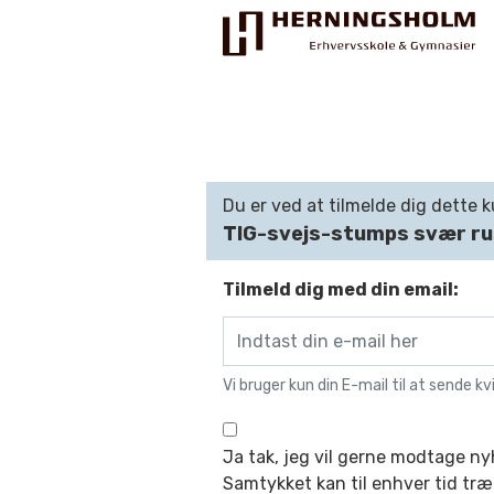
Du er ved at tilmelde dig dette k
TIG-svejs-stumps svær rus
Praktisk
For ledige
Tilmeld dig med din email:
For beskæftigede
For virksomheder
Vi bruger kun din E-mail til at sende kv
Bliv faglært
Ja tak, jeg vil gerne modtage n
Kontakt
Samtykket kan til enhver tid træ