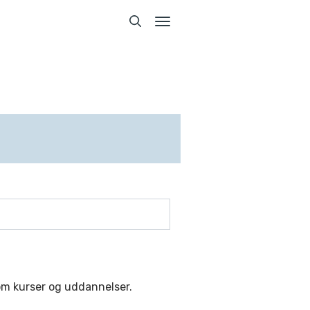
Toggle
navigation
Toggle
navigation
om kurser og uddannelser.