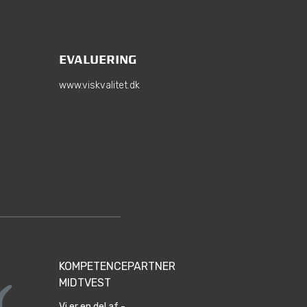
EVALUERING
www.viskvalitet.dk
KOMPETENCEPARTNER
MIDTVEST
Vi er en del af -