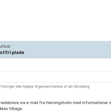
ursus:
tfri plade
itteringer eller hjælpe til gennemførelse af din tilmelding
yhedsbreve via e-mail fra Herningsholm med informationer 
kkes tilbage.