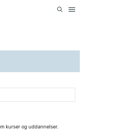
Toggle
navigation
Toggle
navigation
om kurser og uddannelser.