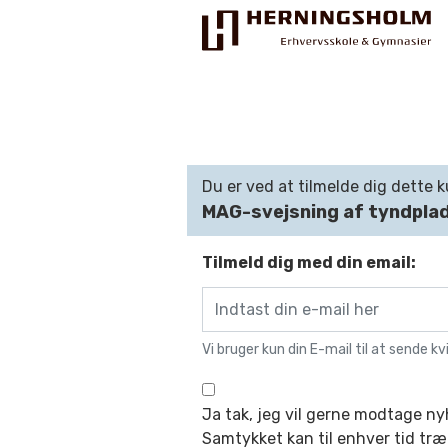
Du er ved at tilmelde dig dette k
MAG-svejsning af tyndpla
Praktisk
For ledige
Tilmeld dig med din email:
For beskæftigede
For virksomheder
Vi bruger kun din E-mail til at sende kv
Bliv faglært
Ja tak, jeg vil gerne modtage n
Kontakt
Samtykket kan til enhver tid træ