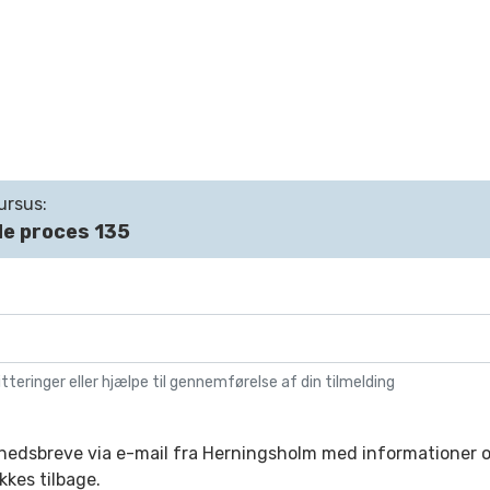
ursus:
de proces 135
itteringer eller hjælpe til gennemførelse af din tilmelding
yhedsbreve via e-mail fra Herningsholm med informationer 
kkes tilbage.