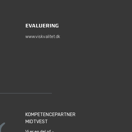
EVALUERING
www.viskvalitet.dk
KOMPETENCEPARTNER
MIDTVEST
Vi er en del af -