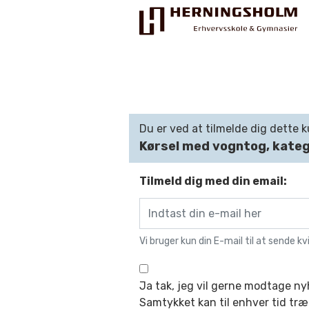
Du er ved at tilmelde dig dette k
Kørsel med vogntog, kateg
Praktisk
For ledige
Tilmeld dig med din email:
For beskæftigede
For virksomheder
Vi bruger kun din E-mail til at sende kv
Bliv faglært
Ja tak, jeg vil gerne modtage n
Kontakt
Samtykket kan til enhver tid træ