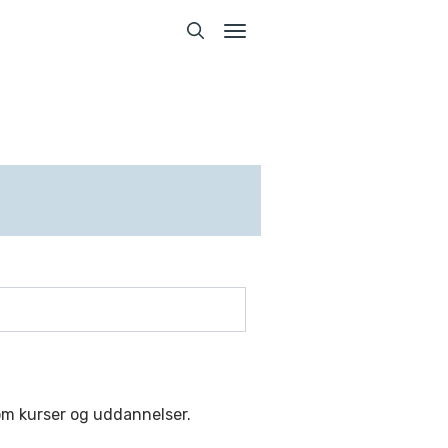
Toggle
navigation
Toggle
navigation
om kurser og uddannelser.