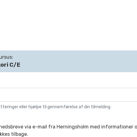
ursus:
ori C/E
itteringer eller hjælpe til gennemførelse af din tilmelding
yhedsbreve via e-mail fra Herningsholm med informationer 
kkes tilbage.