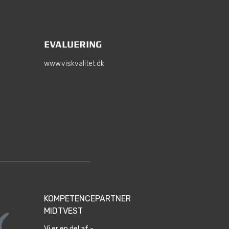
EVALUERING
www.viskvalitet.dk
KOMPETENCEPARTNER
MIDTVEST
Vi er en del af -